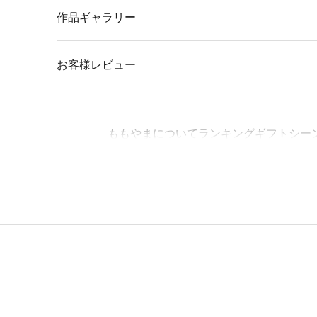
作品ギャラリー
お客様レビュー
ももやまについて
ランキング
ギフトシー
ホーム
ショップ
似顔絵マグカップ（にがおえキャラ・シリーズ）