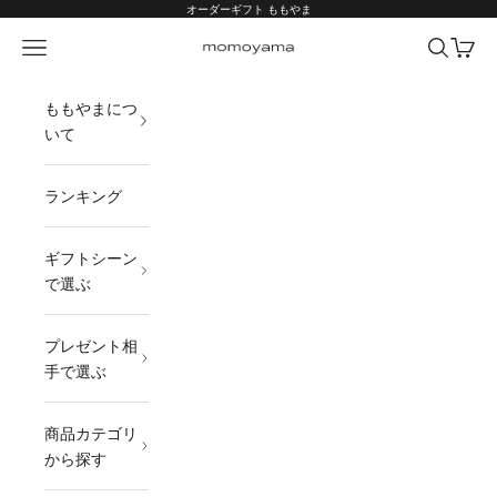
コンテンツへスキップ
オーダーギフト ももやま
メニュー
検索
カート
オーダーギフト ももやま 本店
ももやまにつ
いて
ランキング
ギフトシーン
で選ぶ
プレゼント相
手で選ぶ
商品カテゴリ
から探す