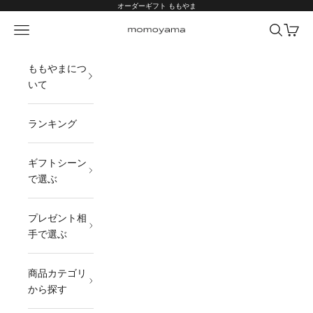
コンテンツへスキップ
オーダーギフト ももやま
メニュー
検索
カート
オーダーギフト ももやま 本店
ももやまにつ
いて
ランキング
ギフトシーン
で選ぶ
プレゼント相
手で選ぶ
商品カテゴリ
から探す