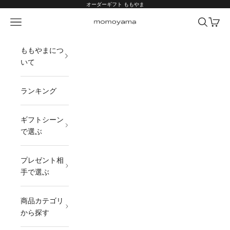
コンテンツへスキップ
オーダーギフト ももやま
メニュー
検索
カート
オーダーギフト ももやま 本店
ももやまにつ
いて
ランキング
ギフトシーン
で選ぶ
プレゼント相
手で選ぶ
商品カテゴリ
から探す