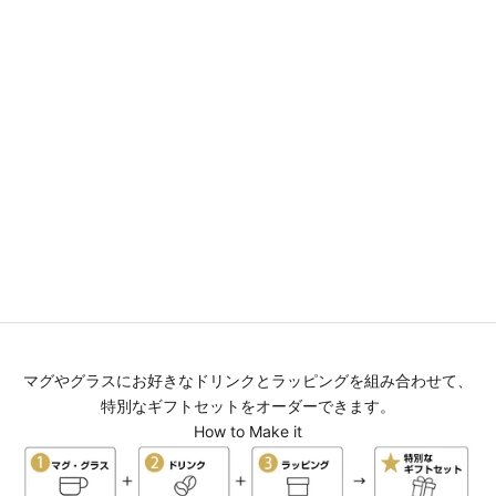
還暦祝い専用 名入れグラス ペ
還暦祝い専用 名入れグラス
ア【シノワズリ・ワイングラス
【シノワズリ・ワイングラス】
２個セット】還暦祝いに大人
誕生日プレゼント、還暦祝いに
気！（メッセージカード・ギフ
大人気！（メッセージカード・
トBOX付き）
ギフトBOX付き）
セール価格
セール価格
¥12,600
¥6,500
(0.0)
(0.0)
マグやグラスにお好きなドリンクとラッピングを組み合わせて、
特別なギフトセットをオーダーできます。
How to Make it