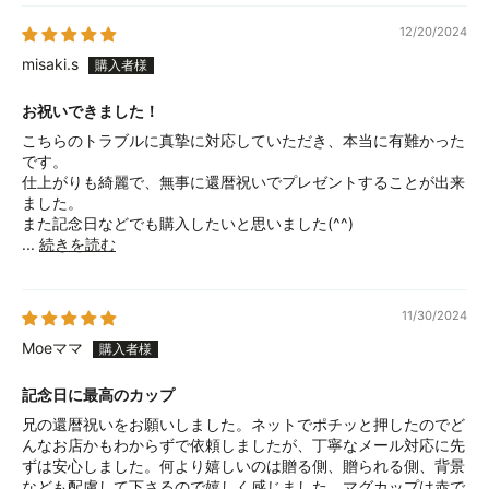
12/20/2024
misaki.s
お祝いできました！
こちらのトラブルに真摯に対応していただき、本当に有難かった
です。
仕上がりも綺麗で、無事に還暦祝いでプレゼントすることが出来
ました。
また記念日などでも購入したいと思いました(^^)
...
続きを読む
11/30/2024
Moeママ
記念日に最高のカップ
兄の還暦祝いをお願いしました。ネットでポチッと押したのでど
んなお店かもわからずで依頼しましたが、丁寧なメール対応に先
ずは安心しました。何より嬉しいのは贈る側、贈られる側、背景
なども配慮して下さるので嬉しく感じました。マグカップは赤で