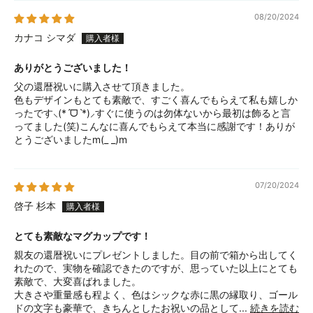
08/20/2024
カナコ シマダ
ありがとうございました！
父の還暦祝いに購入させて頂きました。
色もデザインもとても素敵で、すごく喜んでもらえて私も嬉しか
ったです⸜(*ˊᗜˋ*)⸝すぐに使うのは勿体ないから最初は飾ると言
ってました(笑)こんなに喜んでもらえて本当に感謝です！ありが
とうございましたm(_ _)m
07/20/2024
啓子 杉本
とても素敵なマグカップです！
親友の還暦祝いにプレゼントしました。目の前で箱から出してく
れたので、実物を確認できたのですが、思っていた以上にとても
素敵で、大変喜ばれました。
大きさや重量感も程よく、色はシックな赤に黒の縁取り、ゴール
ドの文字も豪華で、きちんとしたお祝いの品として...
続きを読む