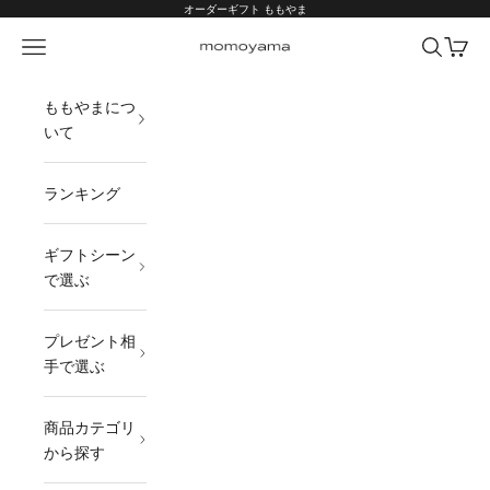
コンテンツへスキップ
オーダーギフト ももやま
メニュー
検索
カート
オーダーギフト ももやま 本店
ももやまにつ
いて
ランキング
ギフトシーン
で選ぶ
プレゼント相
手で選ぶ
商品カテゴリ
から探す