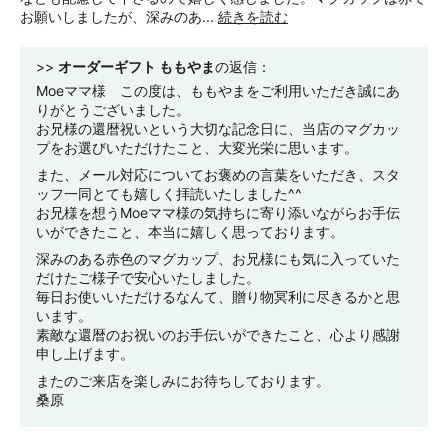
お願いしましたが、深みのあ...
続きを読む
>>
オーダーギフト ももやま
の返信：
Moeママ様 この度は、ももやまをご利用いただき誠にあ
りがとうございました。
お兄様の還暦祝いという大切な記念日に、当店のマグカッ
プをお選びいただけたこと、大変光栄に思います。
また、メール対応についてお褒めの言葉をいただき、スタ
ッフ一同とても嬉しく拝読いたしました^^
お兄様を想うMoeママ様の気持ちに寄り添いながらお手伝
いができたこと、本当に嬉しく思っております。
深みのある赤色のマグカップ、お兄様にも気に入っていた
だけたご様子で安心いたしました。
毎日お使いいただけるなんて、贈り物冥利に尽きるかと思
います。
素敵な還暦のお祝いのお手伝いができたこと、心より感謝
申し上げます。
またのご来店を楽しみにお待ちしております。
桑原