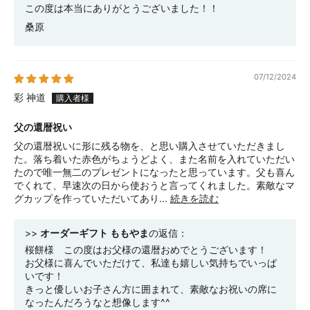
この度は本当にありがとうございました！！
桑原
07/12/2024
彩 神道
父の還暦祝い
父の還暦祝いに形に残る物を、と思い購入させていただきまし
た。落ち着いた赤色がちょうどよく、また名前を入れていただい
たので唯一無二のプレゼントになったと思っています。父も喜ん
でくれて、早速次の日から使おうと言ってくれました。素敵なマ
グカップを作っていただいてあり...
続きを読む
>>
オーダーギフト ももやま
の返信：
桜餅様 この度はお父様の還暦おめでとうございます！
お父様に喜んでいただけて、私達も嬉しい気持ちでいっぱ
いです！
きっと優しいお子さん方に囲まれて、素敵なお祝いの席に
なったんだろうなと想像します^^