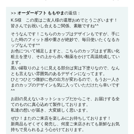
>>
オーダーギフト ももやま
の返信：
K.S様 この度はご友人様の還暦おめでとうございます！
皆さんでお祝いし合えるご関係、素敵ですね^^
そうなんです！こちらのカップはデザインもですが、手に
した時のフィット感や重さが絶妙で、毎日使いたくなるカ
ップなんです^^
お色について補足しますと、こちらのカップはまず黒い化
粧土を塗り、その上から赤い釉薬をかけて高温焼成してい
ます。
黒い縁取りのように見える部分は実は下塗りなので、なん
とも言えない雰囲気のあるデザインになってます。
ひとつひとつ微妙に色の出方が変わるので、もうお一人さ
まのカップのデザインも気に入っていただけたら幸いです
^^
お顔の見えないネットショップだからこそ、お届けする全
てのものに真心込めて製作しております。
私達の想いが届き、大変嬉しく思います。
ぜひ！またのご来店を楽しみにお待ちしております！
新商品もぞくぞく発売し、何度ご来店されても新鮮なお気
持ちで見られるよう心がけております。