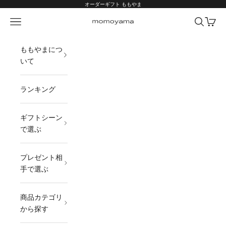
コンテンツへスキップ
オーダーギフト ももやま
メニュー
検索
カート
オーダーギフト ももやま 本店
ももやまにつ
いて
ランキング
ギフトシーン
で選ぶ
プレゼント相
手で選ぶ
商品カテゴリ
から探す