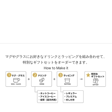
み・名入れ茶碗・緑茶の３点セ
ット 湯呑み 送別 退職 還暦祝い
誕生日 記念日 おしゃれ
セール価格
¥6,900
(0.0)
マグやグラスにお好きなドリンクとラッピングを組み合わせて、
特別なギフトセットをオーダーできます。
How to Make it