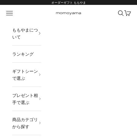
コンテンツへスキップ
オーダーギフト ももやま
メニュー
検索
カート
オーダーギフト ももやま 本店
ももやまにつ
いて
ランキング
ギフトシーン
で選ぶ
プレゼント相
手で選ぶ
商品カテゴリ
から探す