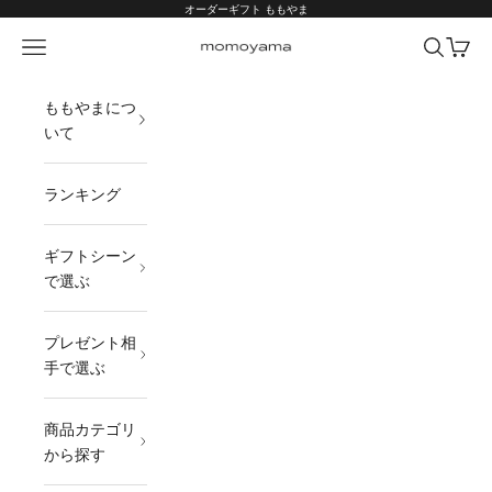
コンテンツへスキップ
オーダーギフト ももやま
メニュー
検索
カート
オーダーギフト ももやま 本店
ももやまにつ
いて
ランキング
ギフトシーン
で選ぶ
プレゼント相
手で選ぶ
商品カテゴリ
から探す