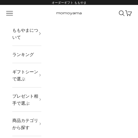
コンテンツへスキップ
オーダーギフト ももやま
メニュー
検索
カート
オーダーギフト ももやま 本店
ももやまにつ
いて
ランキング
ギフトシーン
で選ぶ
プレゼント相
手で選ぶ
商品カテゴリ
から探す