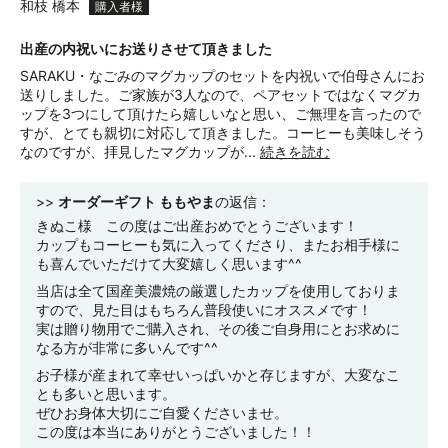
和枝 橋本
出産の内祝いにお送りさせて頂きました
SARAKU・なごみのマグカップのセットを内祝いで伯母さんにお
送りしました。ご家族が3人なので、ペアセットではなくマグカ
ップを3つにして頂けたら嬉しいなと思い、ご無理を言ったので
すが、とても親切に対応して頂きました。コーヒーも美味しそう
なのですが、拝見したマグカップが...
続きを読む
>>
オーダーギフト ももやま
の返信：
きぬこ様 この度はご出産おめでとうございます！
カップもコーヒーも気に入ってくださり、またお相手様に
も喜んでいただけて大変嬉しく思います^^
当店は全て国産美濃焼の厳選したカップを使用しておりま
すので、見た目はもちろん普段使いにオススメです！
実は贈り物用でご購入され、その後ご自身用にとお求めに
なる方が非常に多いんです^^
お子様が産まれて幸せいっぱいかと存じますが、大変なこ
とも多いと思います。
ぜひお身体大切にご自愛くださいませ。
この度は本当にありがとうございました！！