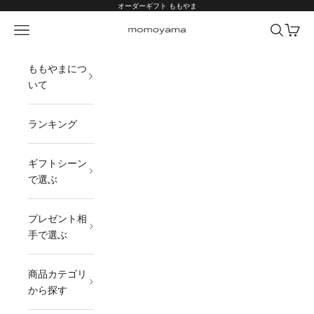
コンテンツへスキップ
オーダーギフト ももやま
メニュー
検索
カート
オーダーギフト ももやま 本店
ももやまにつ
いて
ランキング
ギフトシーン
で選ぶ
プレゼント相
手で選ぶ
商品カテゴリ
から探す