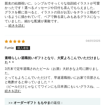
親友の結婚祝いに。シンプルでそっくりな似顔絵イラストが可愛
かったです！選べるメッセージや日付も喜んでもらえました。
グラスを横に並べると、イラストの目がお互いをチラッと眺めて
いるように描かれていて、ペアで飾る楽しみもあるグラスになっ
ていました。細かな配慮が素敵です。
...
続きを読む
04/01/2025
Fumie
素晴らしい退職祝いギフトとなり、大変よろこんでいただけまし
た＾＾
3月末で定年退職されたビール（お酒）大好きな上司に贈りまし
た。
とってもよろこんでいただけて、早速退職祝いにお家で旦那さん
と晩酌すると仰っていました＾＾
（ビールだけじゃなくてワインにも日本酒にもいいグラスね、...
続きを読む
>>
オーダーギフト ももやま
の返信：