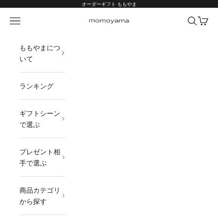
コンテンツへスキップ
オーダーギフト ももやま
メニュー
検索
カート
オーダーギフト ももやま 本店
ももやまにつ
いて
ランキング
ギフトシーン
で選ぶ
プレゼント相
手で選ぶ
商品カテゴリ
から探す