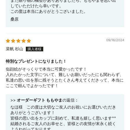
また贈り物の機会がありありましたら、ももやまを思い出
していただけたら幸いです。
この度は本当にありがとうございました。
桑原
09/16/2024
菜帆 杉山
特別なプレゼントになりました！
似顔絵がそっくりで本当に可愛かったです！
入れたかった文字について、難しいお願いだったにも関わらず、
私達の思い出を形に残そうとたくさん考えてくださって、本当に
ここで頼んでよかったです！
>>
オーダーギフト ももやま
の返信：
なほ様 この度は大切なご友人のお祝いにお選びいただき
ありがとうございます！
皆様の思い出をカップに刻めて、私達も嬉しく思います^^
結婚されるご友人のお幸せと、皆様との友情が末永く続く
ようねがっております。