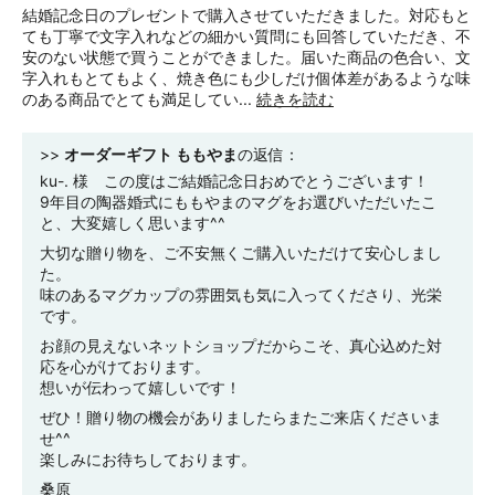
結婚記念日のプレゼントで購入させていただきました。対応もと
ても丁寧で文字入れなどの細かい質問にも回答していただき、不
安のない状態で買うことができました。届いた商品の色合い、文
字入れもとてもよく、焼き色にも少しだけ個体差があるような味
のある商品でとても満足してい...
続きを読む
>>
オーダーギフト ももやま
の返信：
ku-. 様 この度はご結婚記念日おめでとうございます！
9年目の陶器婚式にももやまのマグをお選びいただいたこ
と、大変嬉しく思います^^
大切な贈り物を、ご不安無くご購入いただけて安心しまし
た。
味のあるマグカップの雰囲気も気に入ってくださり、光栄
です。
お顔の見えないネットショップだからこそ、真心込めた対
応を心がけております。
想いが伝わって嬉しいです！
ぜひ！贈り物の機会がありましたらまたご来店くださいま
せ^^
楽しみにお待ちしております。
桑原