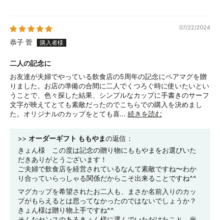
07/22/2024
恭子 菅
二人の記念に
お友達が夫婦でやっている飲食店の5周年の記念にペアマグを贈
りました。お店の準備の合間に二人でくつろぐ時に使いたいとい
うことで、色々探した結果、シンプルなカップに手書きのサーフ
文字が映えてとても素敵だったのでこちらでの購入を決めまし
た。オリジナルのカップをとても喜...
続きを読む
>>
オーダーギフト ももやま
の返信：
きょん様 この度は記念の贈り物にももやまをお選びいた
だきありがとうございます！
ご夫婦で飲食店を経営されているなんて素敵ですね〜わか
り合っていらっしゃる関係だからこそ出来ることですね^^
マグカップを希望されたお二人も、まさか名前入りのカッ
プがもらえるとは思ってなかったのではないでしょうか？
きょん様は贈り物上手ですね^^
そんなセンスのあるきょん様に選んでいただけたこと、光