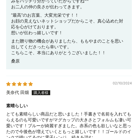
みをバッチリ分かっていたからですね^^
お二人の仲の良さが伝わってきます。
”最高”のお言葉、大変光栄です！！
お顔の見えないネットショップだからこそ、真心込めた対
応を心がけております。
想いが伝わっ嬉しいです！
また贈り物の機会がありましたら、ももやまのことを思い
出してくださったら幸いです。
こちらこそ、本当にありがとうございました！！
桑原
02/10/2024
美奈代 田畑
素晴らしい
とても素晴らしい商品だと思いました！手書きで名前を入れても
らえるのも可愛いですがマグカップの大きさとフォルムも凄い可
愛いです！ブルーが綺麗すぎました。赤系の色も欲しいなと思っ
たので今後色が増えていくともっと嬉しいです！！ゴールドのイ
ンクで描いてるのに電子レンジ...
続きを読む