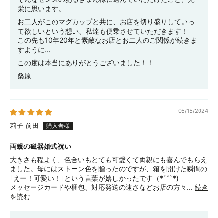
栄に思います。
お二人がこのマグカップと共に、お店を切り盛りしていっ
て欲しいという想い、私達も便乗させていただきます！
この先も10年20年と素敵なお店とお二人のご関係が続きま
すように…
この度は本当にありがとうございました！！
桑原
05/15/2024
莉子 前田
両親の磁器婚式祝い
大きさも程よく、色合いもとても可愛くて両親にも喜んでもらえ
ました。母にはストーン色を贈ったのですが、箱を開けた瞬間の
｢えー！可愛い！｣という言葉が嬉しかったです（*´˘`*)
メッセージカードや梱包、対応発送の速さなどお店の方々...
続き
を読む