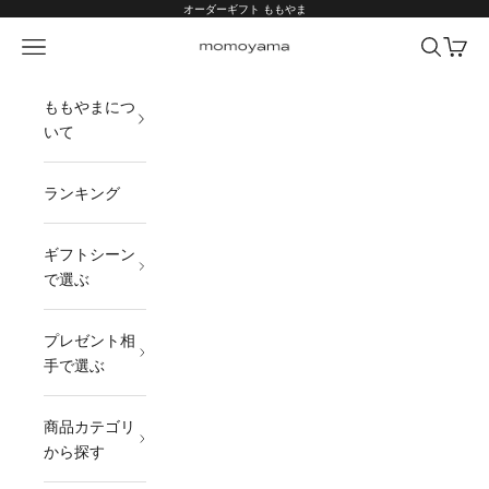
コンテンツへスキップ
オーダーギフト ももやま
メニュー
検索
カート
オーダーギフト ももやま 本店
ももやまにつ
いて
ランキング
ギフトシーン
で選ぶ
プレゼント相
手で選ぶ
商品カテゴリ
から探す