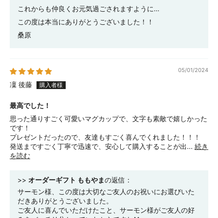
これからも仲良くお元気過ごされますように…
この度は本当にありがとうございました！！
桑原
05/01/2024
凜 後藤
最高でした！
思った通りすごく可愛いマグカップで、文字も素敵で嬉しかった
です！
プレゼントだったので、友達もすごく喜んでくれました！！！
発送まですごく丁寧で迅速で、安心して購入することが出...
続き
を読む
>>
オーダーギフト ももやま
の返信：
サーモン様、この度は大切なご友人のお祝いにお選びいた
だきありがとうございました。
ご友人に喜んでいただけたこと、サーモン様がご友人の好