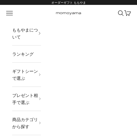
コンテンツへスキップ
オーダーギフト ももやま
メニュー
検索
カート
オーダーギフト ももやま 本店
ももやまにつ
いて
ランキング
ギフトシーン
で選ぶ
プレゼント相
手で選ぶ
商品カテゴリ
から探す