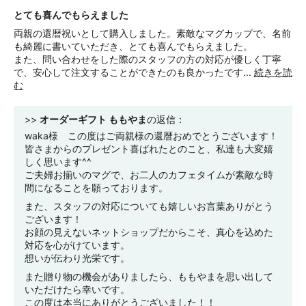
とても喜んでもらえました
両親の還暦祝いとして購入しました。素敵なマグカップで、名前
も綺麗に書いていただき、とても喜んでもらえました。
また、問い合わせをした際のスタッフの方の対応が優しく丁寧
で、安心して注文することができたのも良かったです...
続きを読
む
>>
オーダーギフト ももやま
の返信：
waka様 この度はご両親様の還暦おめでとうございます！
皆さまからのプレゼント喜ばれたとのこと、私達も大変嬉
しく思います^^
ご夫婦お揃いのマグで、お二人のカフェタイムが素敵な時
間になることを願っております。
また、スタッフの対応についても嬉しいお言葉ありがとう
ございます！
お顔の見えないネットショップだからこそ、真心を込めた
対応を心がけています。
想いが伝わり光栄です。
また贈り物の機会がありましたら、ももやまを思い出して
いただけたら幸いです。
この度は本当にありがとうございました！！