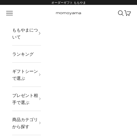
コンテンツへスキップ
オーダーギフト ももやま
メニュー
検索
カート
オーダーギフト ももやま 本店
ももやまにつ
いて
ランキング
ギフトシーン
で選ぶ
プレゼント相
手で選ぶ
商品カテゴリ
から探す