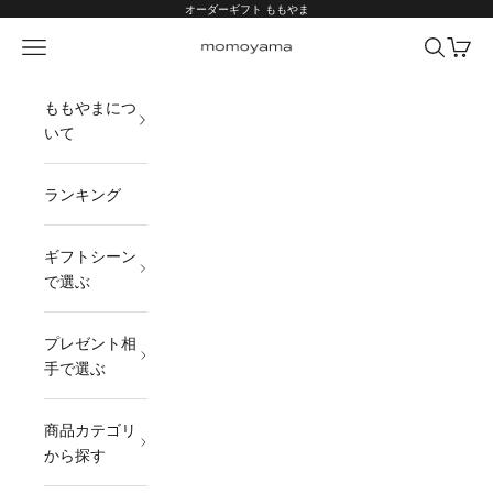
コンテンツへスキップ
オーダーギフト ももやま
メニュー
検索
カート
オーダーギフト ももやま 本店
ももやまにつ
いて
ランキング
ギフトシーン
で選ぶ
プレゼント相
手で選ぶ
商品カテゴリ
から探す