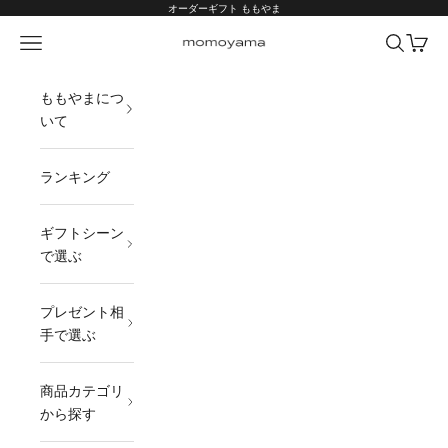
コンテンツへスキップ
オーダーギフト ももやま
メニュー
検索
カート
オーダーギフト ももやま 本店
ももやまにつ
いて
ランキング
ギフトシーン
で選ぶ
プレゼント相
手で選ぶ
商品カテゴリ
から探す