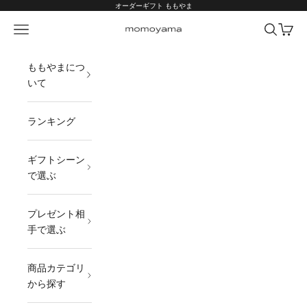
コンテンツへスキップ
オーダーギフト ももやま
メニュー
検索
カート
オーダーギフト ももやま 本店
ももやまにつ
いて
ランキング
ギフトシーン
で選ぶ
プレゼント相
手で選ぶ
商品カテゴリ
から探す