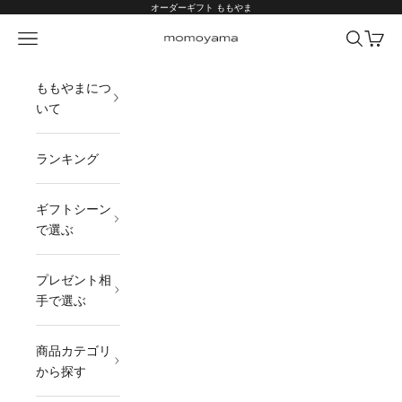
コンテンツへスキップ
オーダーギフト ももやま
メニュー
検索
カート
オーダーギフト ももやま 本店
ももやまにつ
いて
ランキング
ギフトシーン
で選ぶ
プレゼント相
手で選ぶ
商品カテゴリ
から探す