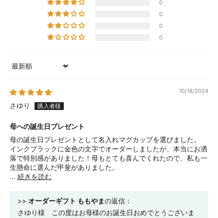
0
0
0
0
Sort by
10/18/2024
さゆり
母への誕生日プレゼント
母の誕生日プレゼントとして名入れマグカップを選びました。
インクブラックに金色の文字でオーダーしましたが、本当にお洒
落で特別感がありました！母もとても喜んでくれたので、私も一
生懸命に選んだ甲斐がありました。
...
続きを読む
>>
オーダーギフト ももやま
の返信：
さゆり様 この度はお母様のお誕生日おめでとうございま