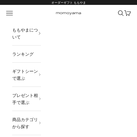
コンテンツへスキップ
オーダーギフト ももやま
メニュー
検索
カート
オーダーギフト ももやま 本店
ももやまにつ
いて
ランキング
ギフトシーン
で選ぶ
プレゼント相
手で選ぶ
商品カテゴリ
から探す