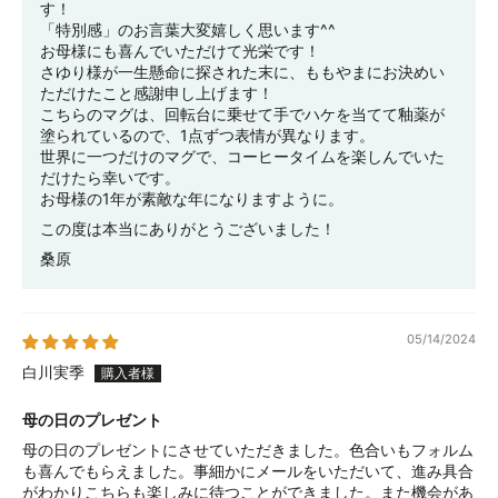
す！
「特別感」のお言葉大変嬉しく思います^^
お母様にも喜んでいただけて光栄です！
さゆり様が一生懸命に探された末に、ももやまにお決めい
ただけたこと感謝申し上げます！
こちらのマグは、回転台に乗せて手でハケを当てて釉薬が
塗られているので、1点ずつ表情が異なります。
世界に一つだけのマグで、コーヒータイムを楽しんでいた
だけたら幸いです。
お母様の1年が素敵な年になりますように。
この度は本当にありがとうございました！
桑原
05/14/2024
白川実季
母の日のプレゼント
母の日のプレゼントにさせていただきました。色合いもフォルム
も喜んでもらえました。事細かにメールをいただいて、進み具合
がわかりこちらも楽しみに待つことができました。また機会があ