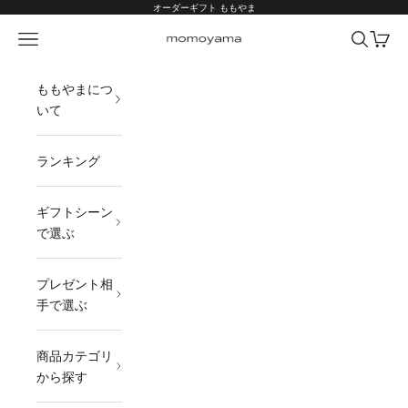
コンテンツへスキップ
オーダーギフト ももやま
メニュー
検索
カート
オーダーギフト ももやま 本店
ももやまにつ
いて
ランキング
ギフトシーン
で選ぶ
プレゼント相
手で選ぶ
商品カテゴリ
から探す