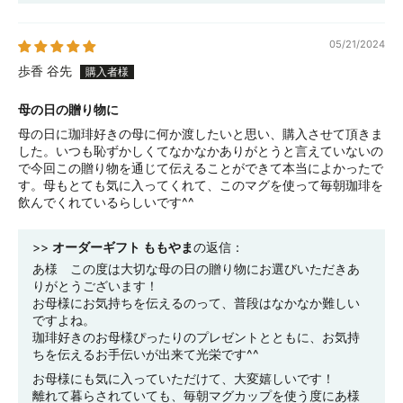
05/21/2024
歩香 谷先
母の日の贈り物に
母の日に珈琲好きの母に何か渡したいと思い、購入させて頂きま
した。いつも恥ずかしくてなかなかありがとうと言えていないの
で今回この贈り物を通じて伝えることができて本当によかったで
す。母もとても気に入ってくれて、このマグを使って毎朝珈琲を
飲んでくれているらしいです^^
>>
オーダーギフト ももやま
の返信：
あ様 この度は大切な母の日の贈り物にお選びいただきあ
りがとうございます！
お母様にお気持ちを伝えるのって、普段はなかなか難しい
ですよね。
珈琲好きのお母様ぴったりのプレゼントとともに、お気持
ちを伝えるお手伝いが出来て光栄です^^
お母様にも気に入っていただけて、大変嬉しいです！
離れて暮らされていても、毎朝マグカップを使う度にあ様