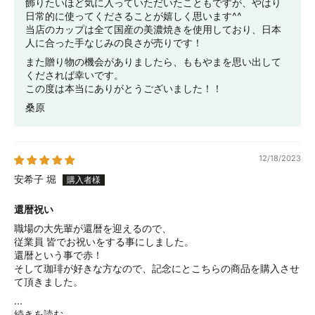
飾りたいほど気に入っていただいたこともですが、やはり
日常的に使ってくださることが嬉しく思います^^
当店のカップは全て国産の美濃焼きを使用しており、日本
人に合った手なじみの良さが売りです！
また贈り物の機会がありましたら、ももやまを思い出して
くだされば幸いです。
この度は本当にありがとうございました！！
桑原
12/18/2023
安希子 堀
還暦祝い
職場の大先輩が還暦を迎えるので、
従業員 皆でお祝いをする事にしました。
還暦という事で赤！
そして珈琲が好きな方なので、記念にとこちらの商品を購入させ
て頂きました。
...
続きを読む