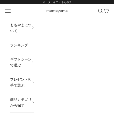
コンテンツへスキップ
オーダーギフト ももやま
メニュー
検索
カート
オーダーギフト ももやま 本店
ももやまにつ
いて
ランキング
ギフトシーン
で選ぶ
プレゼント相
手で選ぶ
商品カテゴリ
から探す