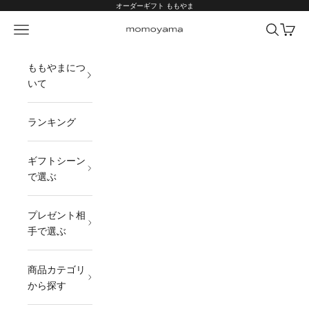
コンテンツへスキップ
オーダーギフト ももやま
メニュー
検索
カート
オーダーギフト ももやま 本店
ももやまにつ
いて
ランキング
ギフトシーン
で選ぶ
プレゼント相
手で選ぶ
商品カテゴリ
から探す