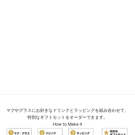
名入れマグとドライフラワーボ
名入れマグとドリップコーヒー
トルのギフトセット 【サイン
のギフトセット 【サインド・
ド・フレンチシャビーマグ＋ド
アポロマグ＋ドリップコーヒー
ライフラワーボトル マグカラ
６袋 カラー３色】 誕生日プレ
ー５色】 還暦祝い、誕生日プ
ゼントにも大人気！（メッセー
レゼントにも大人気！（メッセ
ジカード・ギフトBOX付き）
ージカード・ギフトBOX付き）
セール価格
¥6,480
セール価格
¥7,890
(5.0)
(5.0)
マグやグラスにお好きなドリンクとラッピングを組み合わせて、
特別なギフトセットをオーダーできます。
How to Make it