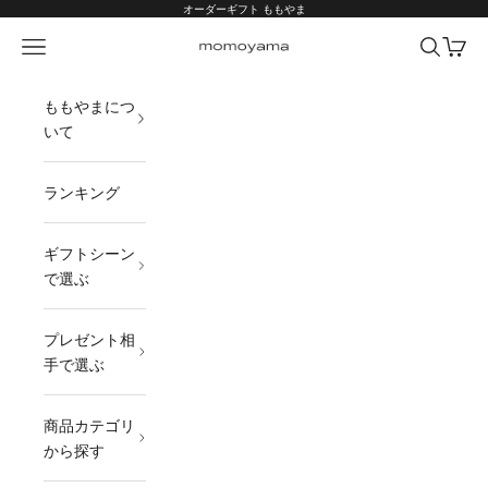
コンテンツへスキップ
オーダーギフト ももやま
メニュー
検索
カート
オーダーギフト ももやま 本店
ももやまにつ
いて
ランキング
ギフトシーン
で選ぶ
プレゼント相
手で選ぶ
商品カテゴリ
から探す