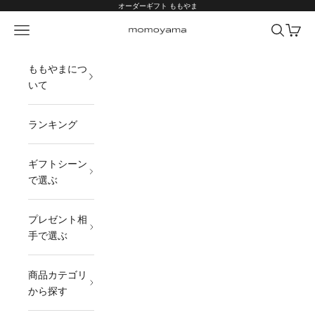
コンテンツへスキップ
オーダーギフト ももやま
メニュー
検索
カート
オーダーギフト ももやま 本店
ももやまにつ
いて
ランキング
ギフトシーン
で選ぶ
プレゼント相
手で選ぶ
商品カテゴリ
から探す